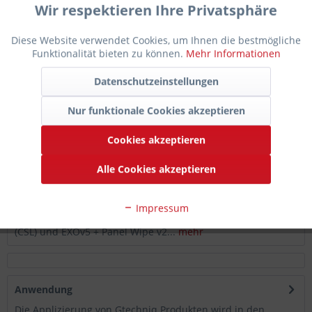
Wir respektieren Ihre Privatsphäre
Diese Website verwendet Cookies, um Ihnen die bestmögliche
Funktionalität bieten zu können.
Mehr Informationen
In den
Warenkorb
Datenschutzeinstellungen
Auf die Merkliste
Nur funktionale Cookies akzeptieren
Artikel-Nr.:
725-932-0077
Cookies akzeptieren
Hersteller-
Artikelnummer:
PWCSLEX 0.03
Alle Cookies akzeptieren
Beschreibung
Impressum
Gtechniq Keramikversiegelung Profi-Set: Crystal Serum Light
(CSL) und EXOv5 + Panel Wipe v2...
mehr
Anwendung
Die Applizierung von Gtechniq Produkten wird in den