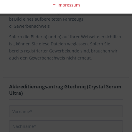
Dateien / Nachweise:
Impressum
a) Bild Ihrer Aufbereitungshalle bzw. Ihrer Firma
b) Bild eines aufbereiteten Fahrzeugs
c) Gewerbenachweis
Sofern die Bilder a) und b) auf Ihrer Webseite ersichtlich
ist, können Sie diese Dateien weglassen. Sofern Sie
bereits registrierter Gewerbekunde sind, brauchen wir
auch den Gewerbenachweis nicht erneut.
Akkreditierungsantrag Gtechniq (Crystal Serum
Ultra)