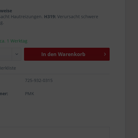
nweise
sacht Hautreizungen.
H319:
Verursacht schwere
g.
 ca. 1 Werktag
In den
Warenkorb
erkliste
725-932-0315
mer:
PMK