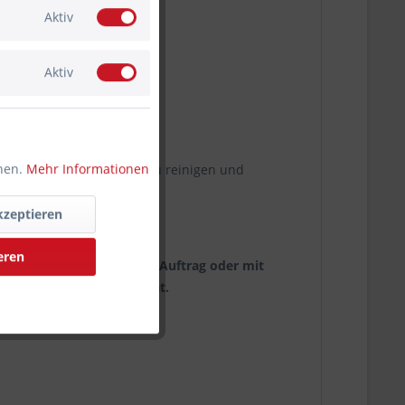
Aktiv
Aktiv
nnen.
Mehr Informationen
zfolien auf höchstem Niveau reinigen und
kzeptieren
eren
herstellers, das nicht im Auftrag oder mit
immung der Kompatibilität.