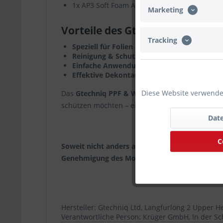
1x AP3 Soft Foam Applikator Pad
Marketing
Vorteile des Gtechniq Sets auf 
Tracking
Speziell für Folien und PPF entwickelt
– sich
Reinigung & Schutz in einem Set
– für langa
Einfache Anwendung
– ideal für Profis und 
Effektive Dekontamination
– entfernt zuver
Diese Website verwendet
Das
Gtechniq PPF & Wrapping Pflege-Set
ist di
schützen möchten – einfach, sicher und effektiv.
Date
C
Soweit nicht anders angegeben: Bei der angebot
Genehmigung des Motorradherstellers hergeste
Hersteller: Gtechniq Ltd, Langfurlong 2 Upper
Verantwortliche Person: Krüger GmbH, In der S