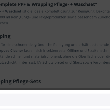
mplete PPF & Wrapping Pflege- + Waschset"
- + Waschset
ist die ideale Komplettlösung zur Reinigung, Dekont
2000 ml Reinigungs- und Pflegeprodukten sowie passendem Zubehör
ächen.
ping
für eine schonende, gründliche Reinigung und erhält bestehende 
urpose Cleaner
lassen sich Insektenreste, Ölfilme und Straßenschm
stände schnell und materialschonend, ohne die Oberfläche oder di
zschicht hinterlässt, UV-Schutz bietet und Glanz sowie Farbintens
ping Pflege-Sets