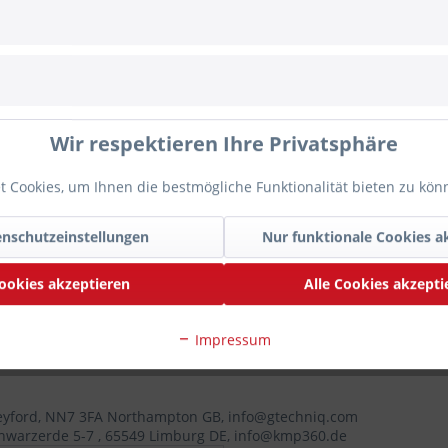
einen Blick
er auf matter und glänzender Oberfläche
nhaltende Sauberkeit und Versiegelung
Enthusiasten
Wir respektieren Ihre Privatsphäre
lässig Umwelteinflüsse und Ablagerungen
 Cookies, um Ihnen die bestmögliche Funktionalität bieten zu kö
e professionelle Wahl für alle, die Folienfahrzeuge oder Lackschut
nschutzeinstellungen
Nur funktionale Cookies a
ookies akzeptieren
Alle Cookies akzepti
enen Ware handelt es sich um ein Zubehör-/Ersatzteil eines Dritt
llt wurde. Die Nennung der Marke dient ausschließlich der Best
Impressum
 Heyford, NN7 3FA Northampton GB, info@gtechniq.com
chwarzerde 5-7 , 65549 Limburg DE, info@kmp360.de