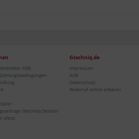
nen
Gtechniq.de
atenblätter SDB
Impressum
 Zahlungsbedingungen
AGB
icklung
Datenschutz
ht
Widerruf online erklären
tailer
gsanfrage Gtechniq Detailer
m Ultra)