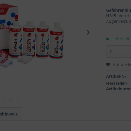
Gefahrenhi
H315:
Verur
Augenreizun
Lieferzeit
Auf die M
Artikel-Nr.:
Hersteller-
Artikelnum
tshinweis