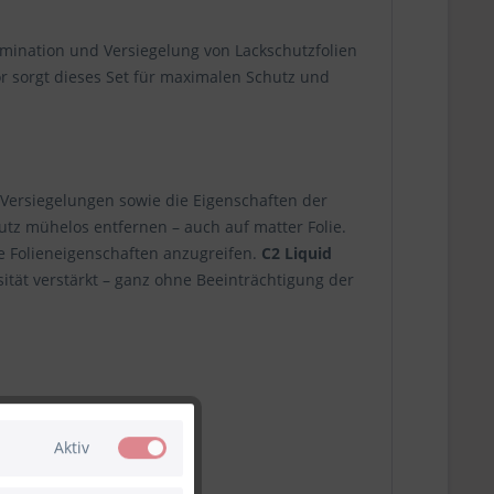
amination und Versiegelung von Lackschutzfolien
 sorgt dieses Set für maximalen Schutz und
Versiegelungen sowie die Eigenschaften der
utz mühelos entfernen – auch auf matter Folie.
e Folieneigenschaften anzugreifen.
C2 Liquid
ität verstärkt – ganz ohne Beeinträchtigung der
Aktiv