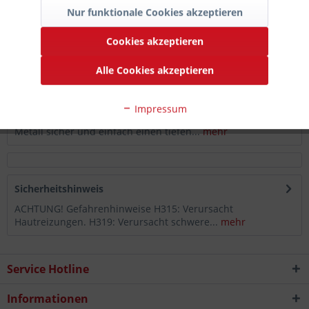
Auf die Merkliste
Nur funktionale Cookies akzeptieren
Artikel-Nr.:
725-932-0175
Cookies akzeptieren
Hersteller-
Artikelnummer:
MRP 0.25
Alle Cookies akzeptieren
Beschreibung
Impressum
Gtechniq Marine Metal Restoration Polish verleiht jedem
Metall sicher und einfach einen tiefen...
mehr
Sicherheitshinweis
ACHTUNG! Gefahrenhinweise H315: Verursacht
Hautreizungen. H319: Verursacht schwere...
mehr
Service Hotline
Informationen