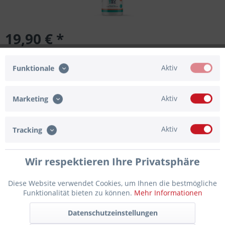
19,90 € *
Inhalt:
0.25 Liter (79,60 € * / 1 Liter)
inkl. MwSt.
zzgl. Versandkosten
Aktiv
Funktionale
ACHTUNG!
Aktiv
Marketing
Aktiv
Tracking
Gefahrenhinweise
H315:
Verursacht Hautreizungen.
H319:
Verursacht schwere
Augenreizung.
Wir respektieren Ihre Privatsphäre
Diese Website verwendet Cookies, um Ihnen die bestmögliche
Lieferzeit ca. 1 Werktag
Funktionalität bieten zu können.
Mehr Informationen
In den
Warenkorb
Datenschutzeinstellungen