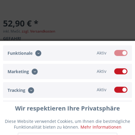
52,90 € *
inkl. MwSt.
zzgl. Versandkosten
GEFAHR!
Aktiv
Funktionale
Aktiv
Marketing
Enthält:
2-Propanol; Isopropylalkohol; Isopropanol,
Gefahrenhinweise
Aktiv
Tracking
H225:
Flüssigkeit und Dampf leicht entzündbar.
H315:
Verursacht Hautreizungen.
H319:
Verursacht schwere
Augenreizung.
H336:
Kann Schläfrigkeit und Benommenheit
Wir respektieren Ihre Privatsphäre
verursachen.
H412:
Schädlich für Wasserorganismen, mit
langfristiger Wirkung.
Diese Website verwendet Cookies, um Ihnen die bestmögliche
Funktionalität bieten zu können.
Mehr Informationen
Lieferzeit ca. 1 Werktag