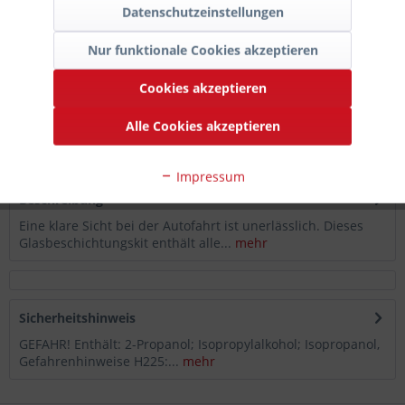
Datenschutzeinstellungen
In den
Warenkorb
Nur funktionale Cookies akzeptieren
Auf die Merkliste
Cookies akzeptieren
Artikel-Nr.:
725-932-0259
Alle Cookies akzeptieren
Hersteller-
Artikelnummer:
GCK
Impressum
Beschreibung
Eine klare Sicht bei der Autofahrt ist unerlässlich. Dieses
Glasbeschichtungskit enthält alle...
mehr
Sicherheitshinweis
GEFAHR! Enthält: 2-Propanol; Isopropylalkohol; Isopropanol,
Gefahrenhinweise H225:...
mehr