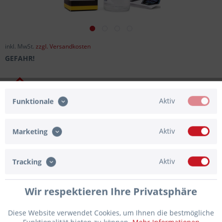
inkl. MwSt.
zzgl. Versandkosten
GEFAHR!
Aktiv
Funktionale
Gefahrenhinweise
H304:
Kann bei Verschlucken und Eindringen in die Atemwege
Aktiv
Marketing
tödlich sein.
Aktiv
Tracking
Lieferzeit ca. 1 Werktag
Nur für gewerbliche Kunden!
Wir respektieren Ihre Privatsphäre
Auf die Merkliste
Diese Website verwendet Cookies, um Ihnen die bestmögliche