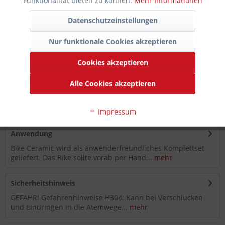
Funktionalität bieten zu können.
Mehr Informationen
Artikel-Nr.:
725-932-0321
Datenschutzeinstellungen
Hersteller-
Artikelnummer:
BBC 0.05
Nur funktionale Cookies akzeptieren
Beschreibung
Cookies akzeptieren
Gtechniq Bike Ceramic Coating Workshop 50ml –
Omniphober High-End Schutz für Fahrräder & E-Bikes...
Alle Cookies akzeptieren
mehr
Impressum
Anwendung
Bike Ceramic wird als anwenderfreundliches Komplettset
geliefert. Das Bike sollte vorab per Hand...
mehr
Sicherheitshinweis
GEFAHR! Gefahrenhinweise H304: Kann bei Verschlucken
und Eindringen in die Atemwege...
mehr